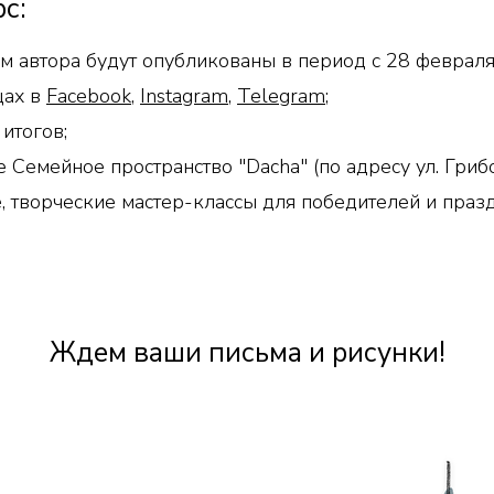
рс:
ем автора будут опубликованы в период с 28 феврал
цах в
Facebook
,
Instagram
,
Telegram
;
тогов; ​
е Семейное пространство "Dacha" (по адресу ул. Гриб
, творческие мастер-классы для победителей и празд
Ждем ваши письма и рисунки!