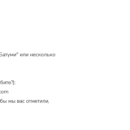
 Батуми" или несколько
ате JPEG;
 любите?);
.com
обы мы вас отметили,
платное;