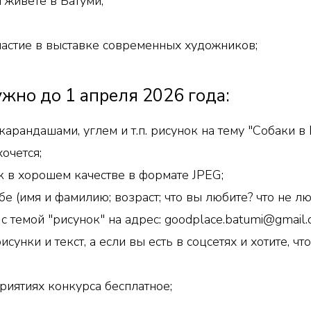
ы живете в Батуми;
частие в выставке современных художников;
жно до 1 апреля 2026 года:
карандашами, углем и т.п. рисунок на тему "Собаки в
хочется;
 рисунок в хорошем качестве в форм
ебе (имя и фамилию; возраст; что вы любите? что не
с темой "рисунок" на адрес:
goodplace.batumi@gmail
сунки и текст, а если вы есть в соцсетях и хотите, чт
сех мероприятиях конкурса бес