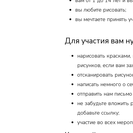
вам от 1 до 14 лет и в
вы любите рисовать;
вы мечтаете принять у
Для участия вам ну
нарисовать красками, 
рисунков, если вам за
отсканировать
написать немного о с
отправить нам письмо 
не забудьте вложить ри
добавьте ссылку;
участие во в